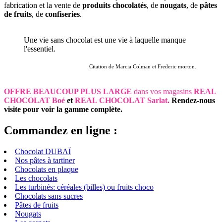
fabrication et la vente de
produits chocolatés
, de
nougats
, de
pâtes
de fruits
, de
confiseries
.
Une vie sans chocolat est une vie à laquelle manque
l'essentiel.
Citation de Marcia Colman et Frederic morton.
OFFRE BEAUCOUP PLUS LARGE
dans vos magasins
REAL
CHOCOLAT Boé
et
REAL CHOCOLAT Sarlat
.
Rendez-nous
visite pour voir la gamme complète.
Commandez en ligne :
Chocolat DUBAÏ
Nos pâtes à tartiner
Chocolats en plaque
Les chocolats
Les turbinés: céréales (billes) ou fruits choco
Chocolats sans sucres
Pâtes de fruits
Nougats