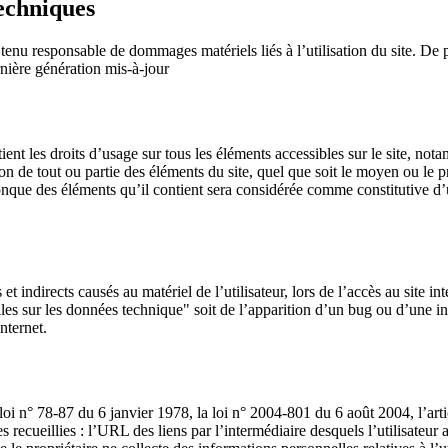
techniques
e tenu responsable de dommages matériels liés à l’utilisation du site. De pl
rnière génération mis-à-jour
étient les droits d’usage sur tous les éléments accessibles sur le site, no
n de tout ou partie des éléments du site, quel que soit le moyen ou le proc
lconque des éléments qu’il contient sera considérée comme constitutive 
indirects causés au matériel de l’utilisateur, lors de l’accès au site inte
lles sur les données technique" soit de l’apparition d’un bug ou d’une i
internet.
oi n° 78-87 du 6 janvier 1978, la loi n° 2004-801 du 6 août 2004, l’ar
s recueillies : l’URL des liens par l’intermédiaire desquels l’utilisateur a