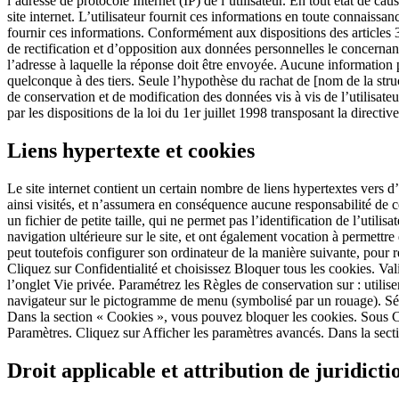
l’adresse de protocole Internet (IP) de l’utilisateur. En tout état de cau
site internet. L’utilisateur fournit ces informations en toute connaissan
fournir ces informations. Conformément aux dispositions des articles 38 
de rectification et d’opposition aux données personnelles le concernant
l’adresse à laquelle la réponse doit être envoyée. Aucune information pe
quelconque à des tiers. Seule l’hypothèse du rachat de [nom de la struc
de conservation et de modification des données vis à vis de l’utilisateu
par les dispositions de la loi du 1er juillet 1998 transposant la direct
Liens hypertexte et cookies
Le site internet contient un certain nombre de liens hypertextes vers d’a
ainsi visités, et n’assumera en conséquence aucune responsabilité de ce f
un fichier de petite taille, qui ne permet pas l’identification de l’utili
navigation ultérieure sur le site, et ont également vocation à permettre
peut toutefois configurer son ordinateur de la manière suivante, pour re
Cliquez sur Confidentialité et choisissez Bloquer tous les cookies. Val
l’onglet Vie privée. Paramétrez les Règles de conservation sur : utilis
navigateur sur le pictogramme de menu (symbolisé par un rouage). Séle
Dans la section « Cookies », vous pouvez bloquer les cookies. Sous C
Paramètres. Cliquez sur Afficher les paramètres avancés. Dans la secti
Droit applicable et attribution de juridicti