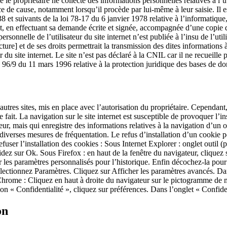
se le propriétaire ne collecte des informations personnelles relatives à l’
ce de cause, notamment lorsqu’il procède par lui-même à leur saisie. Il est
et suivants de la loi 78-17 du 6 janvier 1978 relative à l’informatique, a
, en effectuant sa demande écrite et signée, accompagnée d’une copie du t
rsonnelle de l’utilisateur du site internet n’est publiée à l’insu de l’ut
ture] et de ses droits permettrait la transmission des dites informations
r du site internet. Le site n’est pas déclaré à la CNIL car il ne recueil
ive 96/9 du 11 mars 1996 relative à la protection juridique des bases de d
utres sites, mis en place avec l’autorisation du propriétaire. Cependant, l
ait. La navigation sur le site internet est susceptible de provoquer l’ins
sateur, mais qui enregistre des informations relatives à la navigation d’un 
 diverses mesures de fréquentation. Le refus d’installation d’un cookie peu
fuser l’installation des cookies : Sous Internet Explorer : onglet outil 
idez sur Ok. Sous Firefox : en haut de la fenêtre du navigateur, cliquez 
er les paramètres personnalisés pour l’historique. Enfin décochez-la pour
ctionnez Paramètres. Cliquez sur Afficher les paramètres avancés. Dans
hrome : Cliquez en haut à droite du navigateur sur le pictogramme de me
on « Confidentialité », cliquez sur préférences. Dans l’onglet « Confide
on