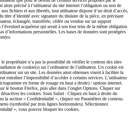
utilisateur que pour le besoin de certains services proposés par le
 alors précisé à l’utilisateur du site internet l’obligation ou non de
ux fichiers et aux libertés, tout utilisateur dispose d’un droit d’accès,
itre d’identité avec signature du titulaire de la pièce, en précisant
ilisateur, échangée, transférée, cédée ou vendue sur un support
 à l’éventuel acquéreur qui serait à son tour tenu de la même obligation
le pas d’informations personnelles. Les bases de données sont protégées
onnées.
e propriétaire n’a pas la possibilité de vérifier le contenu des sites
tallation de cookie(s) sur l’ordinateur de l’utilisateur. Un cookie est
ordinateur sur un site. Les données ainsi obtenues visent à faciliter la
t entraîner l’impossibilité d’accéder à certains services. L’utilisateur
(pictogramme en forme de rouage en haut a droite) / options internet.
sur le bouton Firefox, puis aller dans l’onglet Options. Cliquer sur
 désactiver les cookies. Sous Safari : Cliquez en haut à droite du
 la section « Confidentialité », cliquez sur Paramètres de contenu.
nu (symbolisé par trois lignes horizontales). Sélectionnez
ntialité », vous pouvez bloquer les cookies.