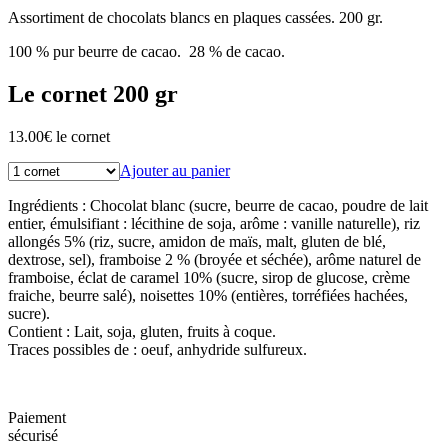
Assortiment de chocolats blancs en plaques cassées. 200 gr.
100 % pur beurre de cacao. 28 % de cacao.
Le cornet 200 gr
13.00
€
le cornet
Ajouter au panier
Ingrédients : Chocolat blanc (sucre, beurre de cacao, poudre de lait
entier, émulsifiant : lécithine de soja, arôme : vanille naturelle), riz
allongés 5% (riz, sucre, amidon de maïs, malt, gluten de blé,
dextrose, sel), framboise 2 % (broyée et séchée), arôme naturel de
framboise, éclat de caramel 10% (sucre, sirop de glucose, crème
fraiche, beurre salé), noisettes 10% (entières, torréfiées hachées,
sucre).
Contient : Lait, soja, gluten, fruits à coque.
Traces possibles de : oeuf, anhydride sulfureux.
Paiement
sécurisé