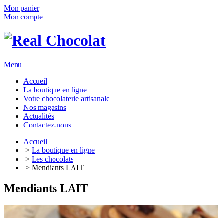
Mon panier
Mon compte
Menu
Accueil
La boutique en ligne
Votre chocolaterie artisanale
Nos magasins
Actualités
Contactez-nous
Accueil
>
La boutique en ligne
>
Les chocolats
> Mendiants LAIT
Mendiants LAIT