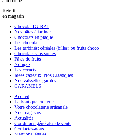
à domicile
Retrait
en magasin
Chocolat DUBAÏ
Nos pâtes à tartiner
Chocolats en plaque
Les chocolats
Les turbinés: céréales (billes) ou fruits choco
Chocolats sans sucres
Pâtes de fruits
Nougats
Les cornets
Idées cadeaux: Nos Classiques
Nos vaisselles garnies
CARAMELS
Accueil
La boutique en ligne
Votre chocolaterie artisanale
Nos magasins
Actualités
Conditions générales de vente
Contactez-nous
Mentions légales