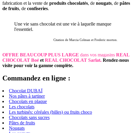
fabrication et la vente de
produits chocolatés
, de
nougats
, de
pâtes
de fruits
, de
confiseries
.
Une vie sans chocolat est une vie à laquelle manque
l'essentiel.
Citation de Marcia Colman et Frederic morton.
OFFRE BEAUCOUP PLUS LARGE
dans vos magasins
REAL
CHOCOLAT Boé
et
REAL CHOCOLAT Sarlat
.
Rendez-nous
visite pour voir la gamme complète.
Commandez en ligne :
Chocolat DUBAÏ
Nos pâtes à tartiner
Chocolats en plaque
Les chocolats
Les turbinés: céréales (billes) ou fruits choco
Chocolats sans sucres
Pâtes de fruits
Nougats