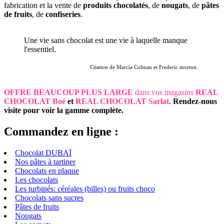
fabrication et la vente de
produits chocolatés
, de
nougats
, de
pâtes
de fruits
, de
confiseries
.
Une vie sans chocolat est une vie à laquelle manque
l'essentiel.
Citation de Marcia Colman et Frederic morton.
OFFRE BEAUCOUP PLUS LARGE
dans vos magasins
REAL
CHOCOLAT Boé
et
REAL CHOCOLAT Sarlat
.
Rendez-nous
visite pour voir la gamme complète.
Commandez en ligne :
Chocolat DUBAÏ
Nos pâtes à tartiner
Chocolats en plaque
Les chocolats
Les turbinés: céréales (billes) ou fruits choco
Chocolats sans sucres
Pâtes de fruits
Nougats